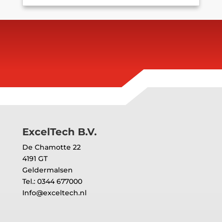
Brand in parkeergarage zorgt voor
ontruiming van kantoorgebouw in
Amsterdam
21 juli 2026
Lees meer
ExcelTech B.V.
De Chamotte 22
4191 GT
Geldermalsen
Tel.: 0344 677000
Info@exceltech.nl