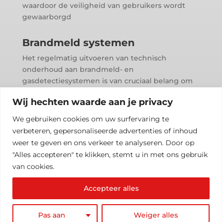
waardoor de veiligheid van gebruikers wordt
gewaarborgd
Brandmeld systemen
Het regelmatig uitvoeren van technisch
onderhoud aan brandmeld- en
gasdetectiesystemen is van cruciaal belang om
ervoor te zorgen dat ze altijd klaar zijn voor
Wij hechten waarde aan je privacy
gebruik in geval van een noodsituatie.
Onderhoudswerkzaamheden helpen bij het
We gebruiken cookies om uw surfervaring te
identificeren en oplossen van mogelijke
verbeteren, gepersonaliseerde advertenties of inhoud
problemen voordat ze leiden tot storingen of
weer te geven en ons verkeer te analyseren. Door op
valse alarmen.
"Alles accepteren" te klikken, stemt u in met ons gebruik
van cookies.
Accepteer alles
© 2023 ExcelTech B.V. | TEL: 0344 677000 |
Pas aan
Weiger alles