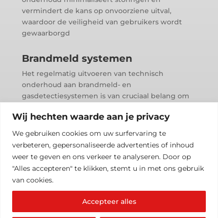
vermindert de kans op onvoorziene uitval,
waardoor de veiligheid van gebruikers wordt
gewaarborgd
Brandmeld systemen
Het regelmatig uitvoeren van technisch
onderhoud aan brandmeld- en
gasdetectiesystemen is van cruciaal belang om
ervoor te zorgen dat ze altijd klaar zijn voor
Wij hechten waarde aan je privacy
gebruik in geval van een noodsituatie.
Onderhoudswerkzaamheden helpen bij het
We gebruiken cookies om uw surfervaring te
identificeren en oplossen van mogelijke
verbeteren, gepersonaliseerde advertenties of inhoud
problemen voordat ze leiden tot storingen of
weer te geven en ons verkeer te analyseren. Door op
valse alarmen.
"Alles accepteren" te klikken, stemt u in met ons gebruik
van cookies.
Accepteer alles