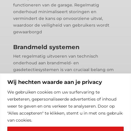
functioneren van de garage. Regelmatig
onderhoud minimaliseert storingen en
vermindert de kans op onvoorziene uitval,
waardoor de veiligheid van gebruikers wordt
gewaarborgd
Brandmeld systemen
Het regelmatig uitvoeren van technisch
onderhoud aan brandmeld- en
gasdetectiesystemen is van cruciaal belang om
ervoor te zorgen dat ze altijd klaar zijn voor
Wij hechten waarde aan je privacy
gebruik in geval van een noodsituatie.
Onderhoudswerkzaamheden helpen bij het
We gebruiken cookies om uw surfervaring te
identificeren en oplossen van mogelijke
verbeteren, gepersonaliseerde advertenties of inhoud
problemen voordat ze leiden tot storingen of
weer te geven en ons verkeer te analyseren. Door op
valse alarmen.
"Alles accepteren" te klikken, stemt u in met ons gebruik
van cookies.