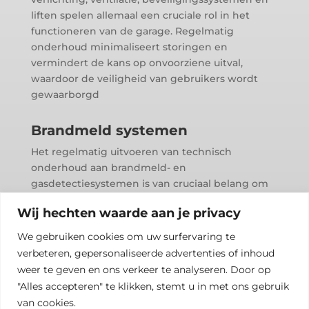
liften spelen allemaal een cruciale rol in het
functioneren van de garage. Regelmatig
onderhoud minimaliseert storingen en
vermindert de kans op onvoorziene uitval,
waardoor de veiligheid van gebruikers wordt
gewaarborgd
Brandmeld systemen
Het regelmatig uitvoeren van technisch
onderhoud aan brandmeld- en
gasdetectiesystemen is van cruciaal belang om
ervoor te zorgen dat ze altijd klaar zijn voor
Wij hechten waarde aan je privacy
gebruik in geval van een noodsituatie.
Onderhoudswerkzaamheden helpen bij het
We gebruiken cookies om uw surfervaring te
identificeren en oplossen van mogelijke
verbeteren, gepersonaliseerde advertenties of inhoud
problemen voordat ze leiden tot storingen of
weer te geven en ons verkeer te analyseren. Door op
valse alarmen.
"Alles accepteren" te klikken, stemt u in met ons gebruik
van cookies.