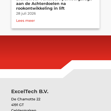
aan de Achterdoelen na
rookontwikkeling in lift
28 juli 2026
Lees meer
Brand in parkeergarage zorgt voor
ontruiming van kantoorgebouw in
Amsterdam
21 juli 2026
Lees meer
ExcelTech B.V.
De Chamotte 22
4191 GT
Geldermalsen