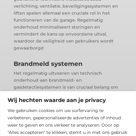
verlichting, ventilatie, beveiligingssystemen en
liften spelen allemaal een cruciale rol in het
functioneren van de garage. Regelmatig
onderhoud minimaliseert storingen en
vermindert de kans op onvoorziene uitval,
waardoor de veiligheid van gebruikers wordt
gewaarborgd
Brandmeld systemen
Het regelmatig uitvoeren van technisch
onderhoud aan brandmeld- en
gasdetectiesystemen is van cruciaal belang om
ervoor te zorgen dat ze altijd klaar zijn voor
Wij hechten waarde aan je privacy
gebruik in geval van een noodsituatie.
Onderhoudswerkzaamheden helpen bij het
We gebruiken cookies om uw surfervaring te
identificeren en oplossen van mogelijke
verbeteren, gepersonaliseerde advertenties of inhoud
problemen voordat ze leiden tot storingen of
weer te geven en ons verkeer te analyseren. Door op
valse alarmen.
"Alles accepteren" te klikken, stemt u in met ons gebruik