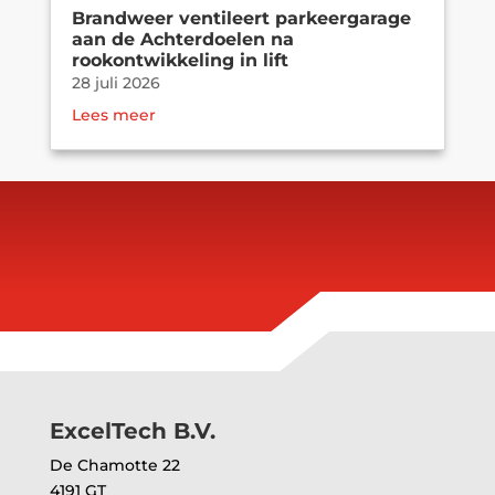
Brandweer ventileert parkeergarage
aan de Achterdoelen na
rookontwikkeling in lift
28 juli 2026
Lees meer
Brand in parkeergarage zorgt voor
ontruiming van kantoorgebouw in
Amsterdam
21 juli 2026
Lees meer
ExcelTech B.V.
De Chamotte 22
4191 GT