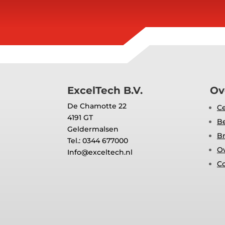
ExcelTech B.V.
Ov
De Chamotte 22
Ce
4191 GT
Be
Geldermalsen
Br
Tel.: 0344 677000
O
Info@exceltech.nl
C